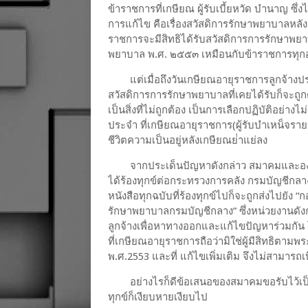
ข้าราชการที่เกษียณ ผู้รับเบี้ยหวัด บํานาญ ซ
การแก้ไข คือเรื่องสวัสดิการรักษาพยาบาลหลัง
ราชการจะมีสิทธิได้รับสวัสดิการการรักษาพย
พยาบาล พ.ศ. ๒๕๕๓ เหมือนกับข้าราชการทุก
แต่เมื่อถึงวันเกษียณอายุราชการลูกจ้างปร
สวัสดิการการรักษาพยาบาลที่เคยได้รับก็จะถูก
เป็นสิ่งที่ไม่ถูกต้อง เป็นการเลือกปฏิบัติอย่าง
ประจํา ที่เกษียณอายุราชการ(ผู้รับบําเหน็จรายเ
ชีวิตความเป็นอยู่หลังเกษียณย่ําแย่ลง
จากประเด็นปัญหาดังกล่าว สมาคมและองค์
ได้ร้องทุกข์ต่อกระทรวงการคลัง กรมบัญชีกลาง 
หนังสือทุกฉบับที่ร้องทุกข์ไปก็จะถูกส่งไปยั
รักษาพยาบาลกรมบัญชีกลาง” ซึ่งหน่วยงานดัง
ลูกจ้างเพื่อหาทางออกและแก้ไขปัญหาร่วมกัน 
ที่เกษียณอายุราชการถือว่ามิใช่ผู้มีสิทธิตา
พ.ศ.2553 และที่ แก้ไขเพิ่มเติม จึงไม่สามา
อย่างไรก็ดีข้อเสนอของสมาคมขอรับไว้เป็
ทุกข์ก็เงียบหายเงียบไป