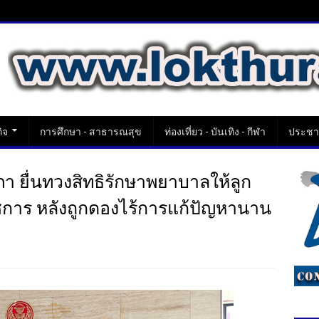
ิจ
การศึกษา - สาธารณสุข
ท่องเที่ยว - บันเทิง - กีฬา
ประชาส
สภา ยื่นทวงสิทธิรักษาพยาบาลให้ลูก
าชการ หลังถูกดองไร้การแก้ปัญหานาน