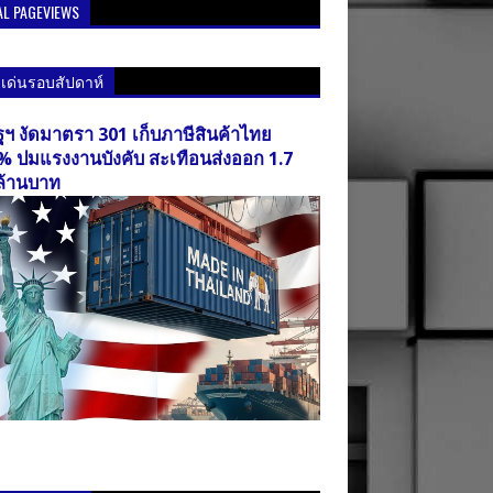
AL PAGEVIEWS
วเด่นรอบสัปดาห์
ฐฯ งัดมาตรา 301 เก็บภาษีสินค้าไทย
% ปมแรงงานบังคับ สะเทือนส่งออก 1.7
ล้านบาท