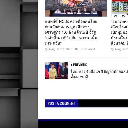
แพทย์ชี้ NCDs คร่าชีวิตคนไทย
“อนาคตขอ
ก่อนวัยอันควร สูญเสียทาง
เลือกโรงเ
เศรษฐกิจ 1.6 ล้านล้าน/ปี จี้รัฐ
เปิดมุมมอ
“กล้าขึ้นภาษี” สกัด “หวาน-เค็ม-
มัธยมในปร
เมา-ควัน”
สิงหาคม นี
August 07, 2026
undefined
August 0
PREVIOUS
ไทย-ลาว จับมือแก้ 5 ปัญหาที่ก่อผลเส
ทั้งสองชาติ
POST A COMMENT