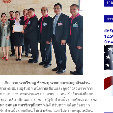
TOT
ข่า
สหรั
12.5
ล้าน
ฐสภา เกียกกาย
นายวิชาญ ชัยชมภู นายก สมาคมลูกจ้างส่วน
ัวแทนชมรมผู้รับบำเหน็จรายเดือนและลูกจ้างส่วนราชการ
จ.แพร่ และกรุงเทพมหานคร ประมาณ 30 คน เข้ายื่นหนังสือขอ
ระจําหลังเกษียณอายุราชการ(ผู้รับบําเหน็จรายเดือน) ต่อ รอง
นา ยศสอน สมาชิกวุฒิสภา
หลังได้รับความเดือดร้อนจาก
ู้รับบําเหน็จรายเดือน ไม่เท่าเทียม และไม่ครอบคลุมเหมือน