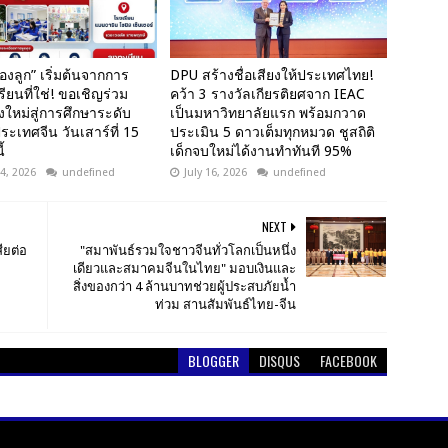
งลูก” เริ่มต้นจากการ
DPU สร้างชื่อเสียงให้ประเทศไทย!
รียนที่ใช่! ขอเชิญร่วม
คว้า 3 รางวัลเกียรติยศจาก IEAC
งใหม่สู่การศึกษาระดับ
เป็นมหาวิทยาลัยแรก พร้อมกวาด
ะเทศจีน วันเสาร์ที่ 15
ประเมิน 5 ดาวเต็มทุกหมวด ชูสถิติ
้
เด็กจบใหม่ได้งานทำทันที 95%
4, 2026
undefined
July 16, 2026
undefined
NEXT
ียต่อ
"สมาพันธ์รวมใจชาวจีนทั่วโลกเป็นหนึ่ง
เดียวและสมาคมจีนในไทย" มอบเงินและ
สิ่งของกว่า 4 ล้านบาทช่วยผู้ประสบภัยน้ำ
ท่วม สานสัมพันธ์ไทย-จีน
BLOGGER
DISQUS
FACEBOOK