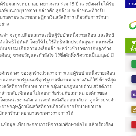
ราคา
ึ่งได้รับผลกระทบมาอย่างยาวนาน ร่วม 15 ปี และยังคงไม่ได้รับ
เกษียณอายุราชการ กล่าวคือ ลูกจ้างประจําขณะที่ยังรับ
าบาลตามพระราชกฤษฎีกาเงินสวัสดิการ เกี่ยวกับการรักษา
อย่าง
ะจํา จะถูกเปลี่ยนสถานะเป็นผู้รับบําเหน็จรายเดือน และสิทธิ
ตัดสิทธิไปทันที โดยให้ไปใช้สิทธิหลักประกันสุขภาพแทนซึ่ง
ไม่เป็นธรรม เกิดความเหลื่อมล้ํา ระหว่างข้าราชการกับลูกจ้าง
ดือน) ขาดขวัญและกําลังใจ ไร้ซึ่งศักดิ์ศรีความเป็นมนุษย์ มี
กรต่างๆ ของลูกจ้างส่วนราชการและผู้รับบําเหน็จรายเดือน
และนายกรัฐมนตรีทุกรัฐบาลที่ผ่านมาอย่างสันติวิธี ท้ายที่สุด
ง “กองสวัสดิการรักษาพยาบาล กลุ่มงานกฎหมายด้าน สวัสดิการ
กล่าวกลับเพิกเฉย ไม่เคยหารือร่วมกับสมาคม องค์กรของ
โดยหน่วยงานดังกล่าวจะทําหนังสือตอบกลับว่า ลูกจ้างประจํา
มพระราชกฤษฎีกาเงินสวัสดิการเกี่ยวกับการรักษาพยาบาล
รถเบิกค่ารักษาพยาบาลจากทางราชการได้
นข้อมูล เพื่อประกอบการพิจารณาศึกษาต่อไป แล้วเรื่องร้อง