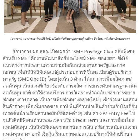
(จากขวา)
แวววรรณ วัฒนสิริวิทย์,
อภัสนันท์ อภิธนาบุญเศรษฐ์,
ปณิตา ชินวัตร,
วนันทิศา อัครเกษมพร
รักษาการ ผอ.สสว. เปิดเผยว่า "SME Privilege Club คลับพิเศษ
สำหรับ SME" คืองานพัฒนาสิทธิประโยชน์ SME ของ สสว. ซึ่งใช้
แนวทางการประสานความร่วมมือกับหน่วยงานภาครัฐและภาค
เอกชน เพื่อให้สิทธิพิเศษแก่ผู้ประกอบการที่ขึ้นทะเบียนผู้รับบริการ
ภาครัฐ (SME One ID) โดยมุ่งเน้น 3 ด้าน ได้แก่ การเพิ่มผลิตภาพ/
ลดต้นทุน เน้นส่วนที่เกี่ยวข้องกับการผลิต การยกระดับมาตรฐาน เน้น
ลดต้นทุน อาทิ ค่าใช้งานบริการ การวิเคราะห์วัตถุดิบ ฯลฯ การขยาย
ช่องทางการตลาด เน้นการเพิ่มช่องทางตลาดใหม่ๆ เข้าร่วมงานแสดง
สินค้าต่างๆ เพื่อเพิ่มยอดขาย อาทิ พื้นที่จำหน่ายสินค้าร่วมกับโมเดิร์น
เทรดชั้นนำ พร้อมส่วนลดสิทธิพิเศษต่างๆ เช่น ค่า GP/ Entry Fee ไป
จนถึงสิทธิพิเศษด้านระยะเวลา หรือ Credit Term และการเชื่อมโยง
แหล่งเงินทุน เน้นสิทธิพิเศษจากสถาบันการเงิน หรือการสนับสนุนจาก
แหล่งทุนต่างๆ อาทิ เงินกู้เสริมสภาพคล่อง และบริการให้คำปรึกษา