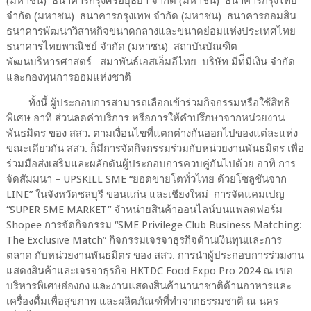
(มหาชน) ธนาคารกรุงศรีอยุธยา จำกัด (มหาชน) ธนาคารกรุงไทย
จำกัด (มหาชน) ธนาคารกรุงเทพ จำกัด (มหาชน) ธนาคารออมสิน
ธนาคารพัฒนาวิสาหกิจขนาดกลางและขนาดย่อมแห่งประเทศไทย
ธนาคารไทยพาณิชย์ จำกัด (มหาชน) สถาบันบัณฑิต
พัฒนบริหารศาสตร์ สมาพันธ์เอสเอ็มอีไทย บริษัท มีท่ีมีเงิน จำกัด
และกองทุนการออมแห่งชาติ
ทั้งนี้ ผู้ประกอบการสามารถเลือกเข้าร่วมกิจกรรมหรือใช้สิทธิ
พิเศษ อาทิ ส่วนลดค่าบริการ หรือการให้คำปรึกษาจากหน่วยงาน
พันธมิตร ของ สสว. ตามเงื่อนไขที่แตกต่างกันออกไปของแต่ละแห่ง
ขณะเดียวกัน สสว. ก็มีการจัดกิจกรรมร่วมกับหน่วยงานพันธมิตร เพื่อ
ร่วมมือส่งเสริมและผลักดันผู้ประกอบการควบคู่กันไปด้วย อาทิ การ
จัดสัมมนา – UPSKILL SME “ยอดขายโตทั่วไทย ด้วยโซลูชันจาก
LINE” ในจังหวัดชลบุรี ขอนแก่น และเชียงใหม่ การจัดแคมเปญ
“SUPER SME MARKET” จำหน่ายสินค้าออนไลน์บนแพลตฟอร์ม
Shopee การจัดกิจกรรม “SME Privilege Club Business Matching:
The Exclusive Match” กิจกรรมเจรจาธุรกิจด้านเงินทุนและการ
ตลาด กับหน่วยงานพันธมิตร ของ สสว. การนำผู้ประกอบการร่วมงาน
แสดงสินค้าและเจรจาธุรกิจ HKTDC Food Expo Pro 2024 ณ เขต
บริหารพิเศษฮ่องกง และงานแสดงสินค้านานาชาติด้านอาหารและ
เครื่องดื่มเพื่อสุขภาพ และผลิตภัณฑ์ที่ทำจากธรรมชาติ ณ นคร