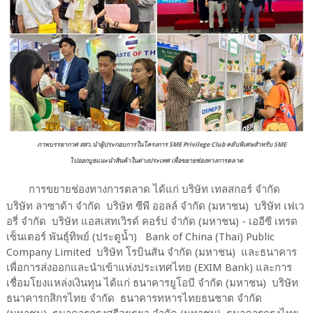
ภาพบรรยากาศ สสว.นำผู้ประกอบการในโครงการ SME Privilege Club คลับพิเศษสำหรับ SME
ไปออกบูธแนะนำสินค้าในต่างประเทศ เพื่อขยายช่องทางการตลาด
การขยายช่องทางการตลาด ได้แก่ บริษัท เทลสกอร์ จำกัด
บริษัท ลาซาด้า จำกัด บริษัท ซีพี ออลล์ จำกัด (มหาชน) บริษัท เฟเว
อรี่ จำกัด บริษัท แอสเสทเวิรด์ คอร์ป จำกัด (มหาชน) - เออีซี เทรด
เซ็นเตอร์ พันธุ์ทิพย์ (ประตูน้ำ) Bank of China (Thai) Public
Company Limited บริษัท โรบินสัน จำกัด (มหาชน) และธนาคาร
เพื่อการส่งออกและนำเข้าแห่งประเทศไทย (EXIM Bank) และการ
เชื่อมโยงแหล่งเงินทุน ได้แก่ ธนาคารยูโอบี จำกัด (มหาชน) บริษัท
ธนาคารกสิกรไทย จำกัด ธนาคารทหารไทยธนชาต จำกัด