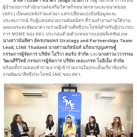
นางสาวปณิตา ชินวัตร รองผู้อำนวยการ
ในฐานะรักษาการแทน
ผู้อำนวยการสำนักงานส่งเสริมวิสาหกิจขนาดกลางและขนาดย่อม
(สสว.) เปิดเผบหลังร่วมเสวนา แลกเปลี่ยนแบ่งปันข้อมูลและ
ประสบการณ์ กับผู้แทนหน่วยงานพันธมิตร ที่ร่วมทำงานภายใต้งาน
เผยแพร่และพัฒนาความร่วมมือด้านสิทธิประโยชน์สำหรับผู้ประกอบ
การ MSME ของ สสว. ประกอบด้วยตัวแทนจากแอปพลิเคชันLine
นางสาวนันทิศา อัครเกษมพร Strategy and Partnerships Team
Lead, LINE Thailand นางสาวอภัสนันท์ อภิธนาบุญเศรษฐ์
กรรมการผู้จัดการ บริษัท โอวีวา คอร์ป จำกัด
และ
นางสาวแวววรรณ
วัฒนสิริวิทย์ กรรมการผู้จัดการ บริษัท เดอะเกรท โออีเอ็ม จำกัด
พร้อมทั้งร่วมตอบคำถามจากผู้เข้าร่วมงานในประเด็นเกี่ยวข้องกับ
งานพัฒนาสิทธิประโยชน์ SME ของ สสว.