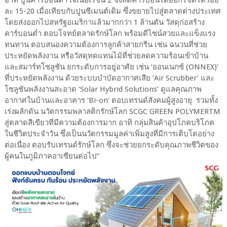
ละ 15-20 เมื่อเทียบกับปูนซีเมนต์เดิม ซึ่งขยายไปสู่ตลาดต่างประเทศ
โดยส่งออกไปสหรัฐอเมริกาแล้วมากกว่า 1 ล้านตัน วัสดุก่อสร้าง
คาร์บอนต่ำ ตอบโจทย์ตลาดรักษ์โลก พร้อมดีไซน์สวยและแข็งแรง
ทนทาน ตอบสนองความต้องการลูกค้าสายกรีน เช่น ฉนวนที่ช่วย
ประหยัดพลังงาน หรือวัสดุทดแทนไม้ที่ช่วยลดความร้อนเข้าบ้าน
และสมาร์ทโซลูชัน ยกระดับการอยู่อาศัย เช่น ‘ออนเนกซ์ (ONNEX)’
ที่ประหยัดพลังงาน ด้วยระบบบำบัดอากาศเสีย ‘Air Scrubber’ และ
โซลูชันพลังงานสะอาด ‘Solar Hybrid Solutions’ ดูแลคุณภาพ
อากาศในบ้านและอาคาร ‘Bi-on’ ตอบเทรนด์สังคมผู้สูงอายุ รวมทั้ง
เร่งผลักดัน นวัตกรรมพลาสติกรักษ์โลก SCGC GREEN POLYMERTM
สู่ตลาดสีเขียวที่มีความต้องการมาก อาทิ กลุ่มสินค้าอุปโภคบริโภค
ในชีวิตประจำวัน ซึ่งเป็นนวัตกรรมมูลค่าเพิ่มสูงที่มีการเติบโตอย่าง
ต่อเนื่อง ตอบรับเทรนด์รักษ์โลก ซึ่งจะช่วยยกระดับคุณภาพชีวิตของ
ผู้คนในภูมิภาคอาเซียนต่อไป”