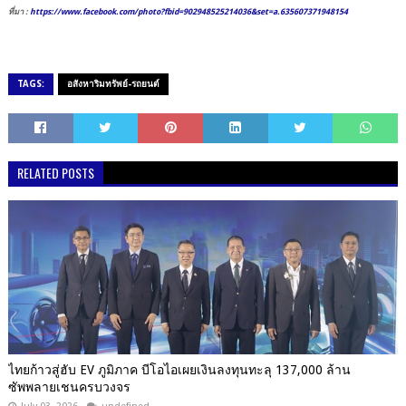
ที่มา :
https://www.facebook.com/photo?fbid=902948525214036&set=a.635607371948154
TAGS:
อสังหาริมทรัพย์-รถยนต์
RELATED POSTS
ไทยก้าวสู่ฮับ EV ภูมิภาค บีโอไอเผยเงินลงทุนทะลุ 137,000 ล้าน
ซัพพลายเชนครบวงจร