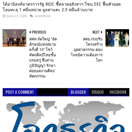
ได้อานิสงส์มาตรการรัฐ REIC ชี้ตลาดอสังหาฯ โซน EEC ฟื้นตัวยอด
โอนทะลุ 1 หมื่นหน่วย มูลค่าแตะ 2.5 หมื่นล้านบาท
June 23, 2026
undefined
PREVIOUS
NEXT
สศท.จัดใหญ่ "อัต
สศอ.เร่งปรับ
ลักษณ์แห่งสยาม
โครงสร้าง
ครั้งที่ 15" โชว์
อุตสาหกรรม ตอบ
หัตถศิลป์ไทยชั้น
โจทย์ความต้องการ
บรมครู สืบสาน
โลก
ภูมิปัญญา รักษา
ต่อยอดงานศิลป
หัตถกรรม
POST A COMMENT
BLOGGER
DISQUS
FACEBOOK