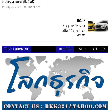
ลดขั้นตอนเข้าถึงสิทธิ
July 26, 2026
undefined
NEXT
มิตซูฯยันไม่หยุด
ผลิต " มิราจ-แอท
ทราจ"
POST A COMMENT
BLOGGER
DISQUS
FACEBOOK