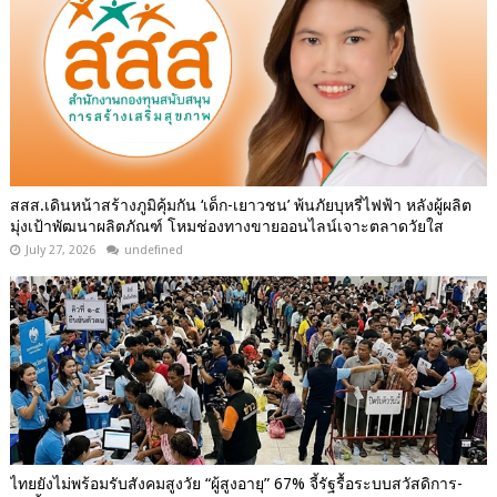
สสส.เดินหน้าสร้างภูมิคุ้มกัน ‘เด็ก-เยาวชน’ พ้นภัยบุหรี่ไฟฟ้า หลังผู้ผลิต
มุ่งเป้าพัฒนาผลิตภัณฑ์ โหมช่องทางขายออนไลน์เจาะตลาดวัยใส
July 27, 2026
undefined
ไทยยังไม่พร้อมรับสังคมสูงวัย “ผู้สูงอายุ” 67% จี้รัฐรื้อระบบสวัสดิการ-