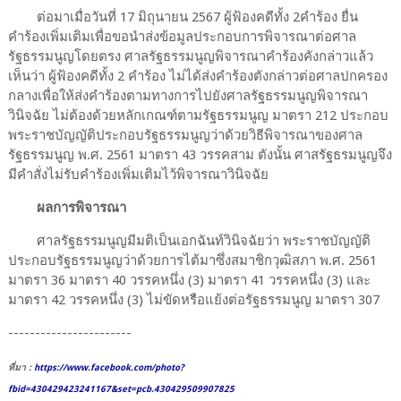
ต่อมาเมื่อวันที่ 17 มิถุนายน 2567 ผู้ฟ้องคดีทั้ง 2คำร้อง ยื่น
คำร้องเพิ่มเติมเพื่อขอนำส่งข้อมูลประกอบการพิจารณาต่อศาล
รัฐธรรมนูญโดยตรง ศาลรัฐธรรมนูญพิจารณาคำร้องคังกล่าวแล้ว
เห็นว่า ผู้ฟ้องคดีทั้ง 2 คำร้อง ไม่ได้ส่งคำร้องตังกล่าวต่อศาลปกครอง
กลางเพื่อให้ส่งคำร้องตามทางการไปยังศาลรัฐธรรมนูญพิจารณา
วินิจฉัย ไม่ต้องด้วยหลักเกณฑ์ตามรัฐธรรมนูญ มาตรา 212 ประกอบ
พระราชบัญญัติประกอบรัฐธรรมนูญว่าด้วยวิธีพิจารณาของศาล
รัฐธรรมนูญ พ.ศ. 2561 มาตรา 43 วรรคสาม ตังนั้น ศาสรัฐธรมนูญจึง
มีคำสั่งไม่รับคำร้องเพิ่มเติมไว้พิจารณาวินิจฉัย
ผลการพิจารณา
ศาลรัฐธรรมนูญมีมติเป็นเอกฉันท์วินิจฉัยว่า พระราชบัญญัติ
ประกอบรัฐธรรมนูญว่าด้วยการไต้มาซึ่งสมาชิกวุฒิสภา พ.ศ. 2561
มาตรา 36 มาตรา 40 วรรคหนึ่ง (3) มาตรา 41 วรรคหนึ่ง (3) และ
มาตรา 42 วรรคหนึ่ง (3) ไม่ขัดหรือแย้งต่อรัฐธรรมนูญ มาตรา 307
-----------------------
ที่มา :
https://www.facebook.com/photo?
fbid=430429423241167&set=pcb.430429509907825