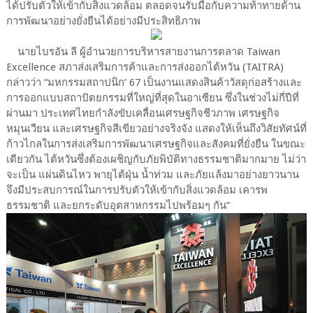
ได้ปรับตัวให้เข้ากับสิ่งแวดล้อม ตลอดจนรับมือกับความท้าทายด้าน
การพัฒนาอย่างยั่งยืนได้อย่างมีประสิทธิภาพ
นายไบรอัน ลี ผู้อำนวยการบริหารสายงานการตลาด Taiwan
Excellence สภาส่งเสริมการค้าและการส่งออกไต้หวัน (TAITRA)
กล่าวว่า “มหกรรมสถาปนิก’ 67 เป็นงานแสดงสินค้าวัสดุก่อสร้างและ
การออกแบบสถาปัตยกรรมที่ใหญ่ที่สุดในอาเซียน ซึ่งในช่วงไม่กี่ปีที่
ผ่านมา ประเทศไทยกำลังขับเคลื่อนเศรษฐกิจชีวภาพ เศรษฐกิจ
หมุนเวียน และเศรษฐกิจสีเขียวอย่างจริงจัง แสดงให้เห็นถึงวิสัยทัศน์ที่
ก้าวไกลในการส่งเสริมการพัฒนาเศรษฐกิจและสังคมที่ยั่งยืน ในขณะ
เดียวกัน ไต้หวันซึ่งต้องเผชิญกับภัยพิบัติทางธรรมชาติมากมาย ไม่ว่า
จะเป็น แผ่นดินไหว พายุไต้ฝุ่น น้ำท่วม และภัยแล้งมาอย่างยาวนาน
จึงมีประสบการณ์ในการปรับตัวให้เข้ากับสิ่งแวดล้อม เคารพ
ธรรมชาติ และยกระดับอุตสาหกรรมไปพร้อมๆ กัน”