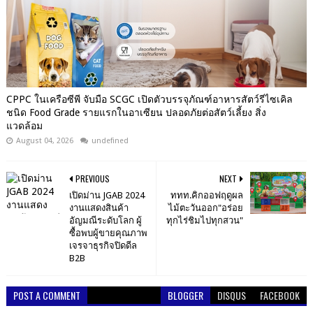
CPPC ในเครือซีพี จับมือ SCGC เปิดตัวบรรจุภัณฑ์อาหารสัตว์รีไซเคิล
ชนิด Food Grade รายแรกในอาเซียน ปลอดภัยต่อสัตว์เลี้ยง สิ่ง
แวดล้อม
August 04, 2026
undefined
PREVIOUS
NEXT
เปิดม่าน JGAB 2024
ททท.คิกออฟฤดูผล
งานแสดงสินค้า
ไม้ตะวันออก"อร่อย
อัญมณีระดับโลก ผู้
ทุกไร่ชิมไปทุกสวน"
ซื้อพบผู้ขายคุณภาพ
เจรจาธุรกิจปิดดีล
B2B
POST A COMMENT
BLOGGER
DISQUS
FACEBOOK