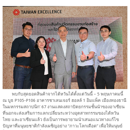
พบกับสุดยอดสินค้าจากไต้หวันได้ตั้งแต่วันนี้ – 5 พฤษภาคมนี้
ณ บูธ P105-P106 อาคารชาเลนเจอร์ ฮอลล์ 1 อิมแพ็ค เมืองทองธานี
ในมหกรรมสถาปนิก’ 67 งานแสดงสถาปัตยกรรมชั้นนำของอาเซียน
ที่นอกจะส่งเสริมการแลกเปลี่ยนระหว่างอุตสาหกรรมของไต้หวัน
ไทย และอาเซียนแล้ว ยังเป็นการพยายามนำเสนอแนวทางแก้ไข
ปัญหาที่มนุษยชาติกำลังเผชิญอย่าง “ภาวะโลกเดือด” เพื่อให้มนุษย์