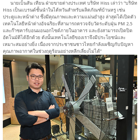
นายเบ็นสัน เทียน ฝ่ายขายต่างประเทศ บริษัท Hiss เล่าว่า “บริษัท
Hiss เป็นแบรนด์ชั้นนำในไต้หวันสำหรับผลิตภัณฑ์บ้านหรู เช่น
ประตูและหน้าต่าง ซึ่งมีคุณภาพและความแม่นยำสูง ล่าสุดได้เปิดตัว
เทคโนโลยีหน้าต่างอัจฉริยะที่สามารถตรวจจับวัดระดับฝุ่น PM 2.5
และก๊าซคาร์บอนมอนอกไซด์ภายในอาคาร และยังสามารถเปิดปิด
อัตโนมัติได้อีกด้วย ดังนั้นเทคโนโลยีของเราจึงมีประโยชน์และ
เหมาะสมอย่างยิ่ง เนื่องจากประชาชนชาวไทยกำลังเผชิญกับปัญหา
คุณภาพอากาศในช่วงฤดูร้อนอย่างหลีกเลี่ยงไม่ได้”