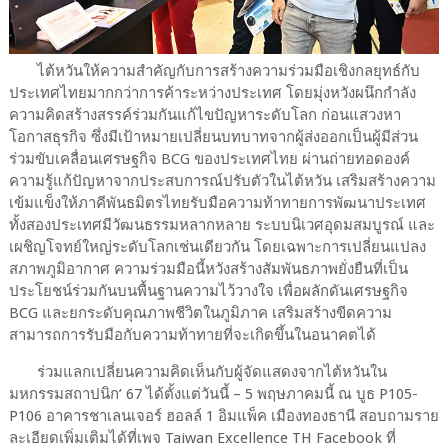
ไต้หวันให้ความสำคัญกับการสร้างความร่วมมือเชิงกลยุทธ์กับ
ประเทศไทยมากกว่าการค้าระหว่างประเทศ โดยมุ่งหวังผนึกกำลัง
ความคิดสร้างสรรค์ร่วมกันแก้ไขปัญหาระดับโลก ก่อนแสวงหา
โอกาสธุรกิจ ซึ่งมีเป้าหมายเปลี่ยนบทบาทจากผู้ส่งออกเป็นผู้มีส่วน
ร่วมขับเคลื่อนเศรษฐกิจ BCG ของประเทศไทย ผ่านถ่ายทอดองค์
ความรู้แก้ปัญหาจากประสบการณ์ปรับตัวในไต้หวัน เสริมสร้างความ
เข้มแข็งให้ภาคีพันธมิตรไทยรับมือความท้าทายการพัฒนาประเทศ
ทั้งสองประเทศมีวัฒนธรรมหลากหลาย ระบบนิเวศอุดมสมบูรณ์ และ
เผชิญโจทย์ใหญ่ระดับโลกเช่นเดียวกัน โดยเฉพาะการเปลี่ยนแปลง
สภาพภูมิอากาศ ความร่วมมือนี้หวังสร้างสัมพันธภาพยั่งยืนที่เป็น
ประโยชน์ร่วมกันบนพื้นฐานความไว้วางใจ เพื่อผลักดันเศรษฐกิจ
BCG และยกระดับคุณภาพชีวิตในภูมิภาค เสริมสร้างขีดความ
สามารถการรับมือกับความท้าทายที่จะเกิดขึ้นในอนาคตได้
ร่วมแลกเปลี่ยนความคิดเห็นกับผู้จัดแสดงจากไต้หวันใน
มหกรรมสถาปนิก’ 67 ได้ตั้งแต่วันนี้ – 5 พฤษภาคมนี้ ณ บูธ P105-
P106 อาคารชาเลนเจอร์ ฮอลล์ 1 อิมแพ็ค เมืองทองธานี สอบถามราย
ละเอียดเพิ่มเติมได้ที่เพจ Taiwan Excellence TH Facebook ที่