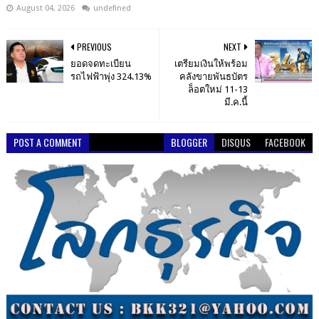
August 04, 2026
undefined
PREVIOUS
NEXT
ยอดจดทะเบียน
เตรียมเงินให้พร้อม
รถไฟฟ้าพุ่ง 324.13%
คลังขายพันธบัตร
ล็อตใหม่ 11-13
มี.ค.นี้
POST A COMMENT
BLOGGER
DISQUS
FACEBOOK