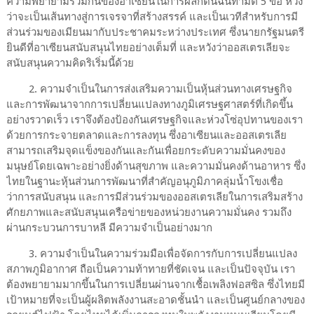
ความพยายามร่วมกันของอาเซียนในการผลักดันฉันทามติ 5 ข้อ หวัง
ว่าจะเป็นเส้นทางสู่การเจรจาที่สร้างสรรค์ และเป็นเวทีสำหรับการมี
ส่วนร่วมของเมียนมากับประชาคมระหว่างประเทศ ซึ่งนายกรัฐมนตรี
ยินดีที่อาเซียนสนับสนุนไทยอย่างเต็มที่ และหวังว่าออสเตรเลียจะ
สนับสนุนความคิดริเริ่มนี้ด้วย
2. ความจำเป็นในการส่งเสริมความเป็นหุ้นส่วนทางเศรษฐกิจ
และการพัฒนาจากการเปลี่ยนแปลงทางภูมิเศรษฐศาสตร์ที่เกิดขึ้น
อย่างรวาดเร็ว เราจึงต้องป้องกันเศรษฐกิจและห่วงโซ่อุปทานของเรา
ด้วยการกระจายตลาดและการลงทุน ซึ่งอาเซียนและออสเตรเลีย
สามารถเสริมจุดแข็งของกันและกันเพื่อยกระดับความมั่นคงของ
มนุษย์โดยเฉพาะอย่างยิ่งด้านสุขภาพ และความมั่นคงด้านอาหาร ซึ่ง
ไทยในฐานะหุ้นส่วนการพัฒนาที่สำคัญอนุภูมิภาคลุ่มน้ำโขงเชื่อ
ว่าการสนับสนุน และการมีส่วนร่วมของออสเตรเลียในการเสริมสร้าง
ศักยภาพและสนับสนุนเครือข่ายของหน่วยงานความมั่นคง รวมถึง
ผ่านกระบวนการบาหลี มีความจำเป็นอย่างมาก
3. ความจำเป็นในความร่วมมือเพื่อจัดการกับการเปลี่ยนแปลง
สภาพภูมิอากาศ ถือเป็นความท้าทายที่ชัดเจน และเป็นปัจจุบัน เรา
ต้องพยายามมากขึ้นในการเปลี่ยนผ่านจากเชื้อเพลิงฟอสซิล ซึ่งไทยมี
เป้าหมายที่จะเป็นผู้ผลิตพลังงานสะอาดชั้นนำ และเป็นศูนย์กลางของ