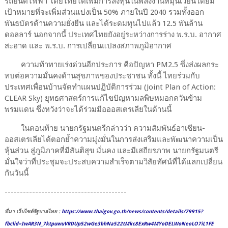
รถยนต์ไฟฟ้า โดยไทยได้เพิ่มการลงทุนในพลังงานหมุนเวียนโดยมี
เป้าหมายที่จะเพิ่มส่วนแบ่งเป็น 50% ภายในปี 2040 รวมทั้งออก
พันธบัตรด้านความยั่งยืน และได้ระดมทุนไปแล้ว 12.5 พันล้าน
ดอลลาร์ นอกจากนี้ ประเทศไทยยังอยู่ระหว่างการร่าง พ.ร.บ. อากาศ
สะอาด และ พ.ร.บ. การเปลี่ยนแปลงสภาพภูมิอากาศ
ความท้าทายเร่งด่วนอีกประการ คือปัญหา PM2.5 ซึ่งส่งผลกระ
ทบต่อความมั่นคงด้านสุขภาพของประชาชน ทั้งนี้ ไทยร่วมกับ
ประเทศเพื่อนบ้านจัดทำแผนปฏิบัติการร่วม (Joint Plan of Action:
CLEAR Sky) ยุทธศาสตร์การแก้ไขปัญหามลพิษหมอกควันข้าม
พรมแดน ซึ่งหวังว่าจะได้ร่วมมือออสเตรเลียในด้านนี้
ในตอนท้าย นายกรัฐมนตรีกล่าวว่า ความสัมพันธ์อาเซียน-
ออสเตรเลียได้ตอกย้ำความมุ่งมั่นในการส่งเสริมและพัฒนาความเป็น
หุ้นส่วน สู่ภูมิภาคที่มีสันติสุข มั่นคง และมีเสถียรภาพ นายกรัฐมนตรี
มั่นใจว่าที่ประชุมจะประสบความสำเร็จตามวิสัยทัศน์ที่ได้แลกเปลี่ยน
กันวันนี้
----------------------------------------
ที่มา เว็บไซต์รัฐบาลไทย :
https://www.thaigov.go.th/news/contents/details/79915?
fbclid=IwAR3N_7ktpuwuVRDUp52wGe3bhNa522tMkc8ExRw4MYoDELWoNeoLO7iL1FE