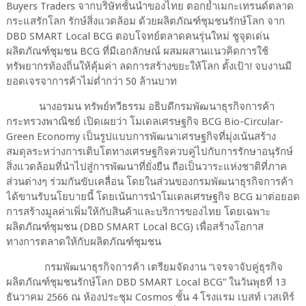
Buyers Traders จากบริษัทชั้นนำของไทย ตอกย้ำเมกะเทรนด์ตลาด
กระแสรักโลก รักษ์สิ่งแวดล้อม ด้วยผลิตภัณฑ์ชุมชนรักษ์โลก จาก
DBD SMART Local BCG ตอบโจทย์ตลาดคนรุ่นใหม่ ชูจุดเด่น
ผลิตภัณฑ์ชุมชน BCG ที่มีเอกลักษณ์ ผสมผสานแนวคิดการใช้
ทรัพยากรท้องถิ่นให้คุ้มค่า ลดการสร้างขยะให้โลก ตั้งเป้า! จบงานมี
ยอดเจรจาการค้าไม่ต่ำกว่า 50 ล้านบาท
นางอรมน ทรัพย์ทวีธรรม อธิบดีกรมพัฒนาธุรกิจการค้า
กระทรวงพาณิชย์ เปิดเผยว่า โมเดลเศรษฐกิจ BCG Bio-Circular-
Green Economy เป็นรูปแบบการพัฒนาเศรษฐกิจที่มุ่งเน้นสร้าง
สมดุลระหว่างการเติบโตทางเศรษฐกิจควบคู่ไปกับการรักษาอนุรักษ์
สิ่งแวดล้อมที่นำไปสู่การพัฒนาที่ยั่งยืน ถือเป็นวาระแห่งชาติที่ภาค
ส่วนต่างๆ ร่วมกันขับเคลื่อน โดยในส่วนของกรมพัฒนาธุรกิจการค้า
ได้ขานรับนโยบายนี้ โดยเน้นการนำโมเดลเศรษฐกิจ BCG มาต่อยอด
การสร้างมูลค่าเพิ่มให้กับสินค้าและบริการของไทย โดยเฉพาะ
ผลิตภัณฑ์ชุมชน (DBD SMART Local BCG) เพื่อสร้างโอกาส
ทางการตลาดให้กับผลิตภัณฑ์ชุมชน
กรมพัฒนาธุรกิจการค้า เตรียมจัดงาน “เจรจาจับคู่ธุรกิจ
ผลิตภัณฑ์ชุมชนรักษ์โลก DBD SMART Local BCG” ในวันพุธที่ 13
ธันวาคม 2566 ณ ห้องประชุม Cosmos ชั้น 4 โรงแรม เบสท์ เวสเทิร์