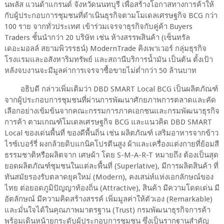
นพลัส แวนด้าแกรนด์ จังหวัดนนทบุรี เพื่อสร้างโอกาสทางการค้าให้
กับผู้ประกอบการชุมชนที่ดำเนินธุรกิจตามโมเดลเศรษฐกิจ BCG กว่า
100 ราย จากทั่วประเทศ เข้าร่วมเจรจาธุรกิจกับคู่ค้า Buyers
Traders ชั้นนำกว่า 20 บริษัท เช่น ห้างสรรพสินค้า (เซ็นทรัล
เดอะมอลล์ สยามพิวรรธน์) ModernTrade คิงเพาเวอร์ กลุ่มธุรกิจ
โรงแรมและอสังหาริมทรัพย์ และสถานีบริการน้ำมัน เป็นต้น ตั้งเป้า
หลังจบงานจะมีมูลค่าการเจรจาซื้อขายไม่ต่ำกว่า 50 ล้านบาท
อธิบดี กล่าวเพิ่มเติมว่า DBD SMART Local BCG เป็นผลิตภัณฑ์
จากผู้ประกอบการชุมชนที่ผ่านการพัฒนาศักยภาพการตลาดและคัด
เลือกอย่างเข้มข้นจากคณะกรรมการภาคเอกชนและกรมพัฒนาธุรกิจ
การค้า ตามเกณฑ์โมเดลเศรษฐกิจ BCG และแนวคิด DBD SMART
Local ของเด่นพื้นที่ ของดีพื้นถิ่น เช่น ผลิตภัณฑ์ เสริมอาหารจากข้าว
ไรซ์เบอร์รี่ ผงกล้วยดิบแกนิคโปรตีนสูง ผ้าและเครื่องแต่งกายที่ย้อมสี
ธรรมชาติหรือผลิตจาก เศษผ้า โดย S-M-A-R-T หมายถึง ต้องเป็นสุด
ยอดผลิตภัณฑ์ชุมชนในแต่ละพื้นที่ (Superlative), มีการผลิตสินค้า ที่
ทันสมัยรองรับตลาดยุคใหม่ (Modern), คงเสน่ห์แห่งเอกลักษณ์ของ
ไทย ต่อยอดภูมิปัญญาท้องถิ่น (Attractive), สินค้า มีความโดดเด่น มี
อัตลักษณ์ มีความคิดสร้างสรรค์ เพิ่มมูลค่าให้ตัวเอง (Remarkable)
และมั่นใจได้ในคุณภาพมาตรฐาน (Trust) กรมพัฒนาธุรกิจการค้า
พร้อมเดินหน้ายกระดับผู้ประกอบการชุมชน ซึ่งเป็นรากฐานสำคัญ