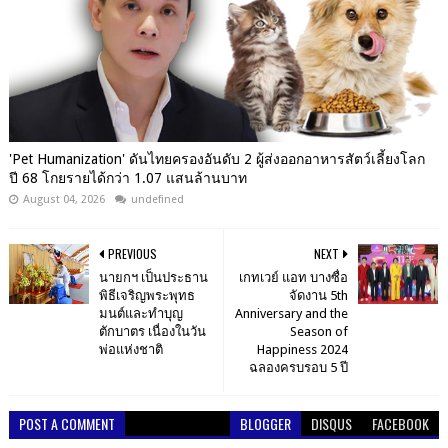
'Pet Humanization' ดันไทยครองอันดับ 2 ผู้ส่งออกอาหารสัตว์เลี้ยงโลก
ปี 68 โกยรายได้กว่า 1.07 แสนล้านบาท
August 04, 2026
undefined
PREVIOUS
NEXT
นายกฯ เป็นประธาน
เกทเวย์ แอท บางซื่อ
พิธีเจริญพระพุทธ
จัดงาน 5th
มนต์และทำบุญ
Anniversary and the
ตักบาตร เนื่องในวัน
Season of
พ่อแห่งชาติ
Happiness 2024
ฉลองครบรอบ 5 ปี
POST A COMMENT
BLOGGER
DISQUS
FACEBOOK