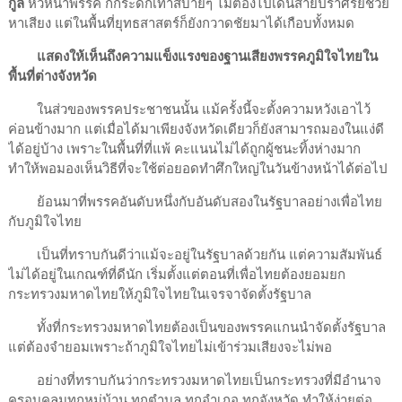
กูล
หัวหน้าพรรค ก็กระดิกเท้าสบายๆ ไม่ต้องไปเดินสายปราศรัยช่วย
หาเสียง แต่ในพื้นที่ยุทธสาสตร์ก็ยังกวาดชัยมาได้เกือบทั้งหมด
แสดงให้เห็นถึงความแข็งแรงของฐานเสียงพรรคภูมิใจไทยใน
พื้นที่ต่างจังหวัด
ในส่วของพรรคประชาชนนั้น แม้ครั้งนี้จะตั้งความหวังเอาไว้
ค่อนข้างมาก แต่เมื่อได้มาเพียงจังหวัดเดียวก็ยังสามารถมองในแง่ดี
ได้อยู่บ้าง เพราะในพื้นที่ที่แพ้ คะแนนไม่ได้ถูกผู้ชนะทิ้งห่างมาก
ทำให้พอมองเห็นวิธีที่จะใช้ต่อยอดทำศึกใหญ่ในวันข้างหน้าได้ต่อไป
ย้อนมาที่พรรคอันดับหนึ่งกับอันดับสองในรัฐบาลอย่างเพื่อไทย
กับภูมิใจไทย
เป็นที่ทราบกันดีว่าแม้จะอยู่ในรัฐบาลด้วยกัน แต่ความสัมพันธ์
ไม่ได้อยู่ในเกณฑ์ที่ดีนัก เริ่มตั้งแต่ตอนที่เพื่อไทยต้องยอมยก
กระทรวงมหาดไทยให้ภูมิใจไทยในเจรจาจัดตั้งรัฐบาล
ทั้งที่กระทรวงมหาดไทยต้องเป็นของพรรคแกนนำจัดตั้งรัฐบาล
แต่ต้องจำยอมเพราะถ้าภูมิใจไทยไม่เข้าร่วมเสียงจะไม่พอ
อย่างที่ทราบกันว่ากระทรวงมหาดไทยเป็นกระทรวงที่มีอำนาจ
ครอบคลุมทุกหมู่บ้าน ทุกตำบล ทุกอำเภอ ทุกจังหวัด ทำให้ง่ายต่อ