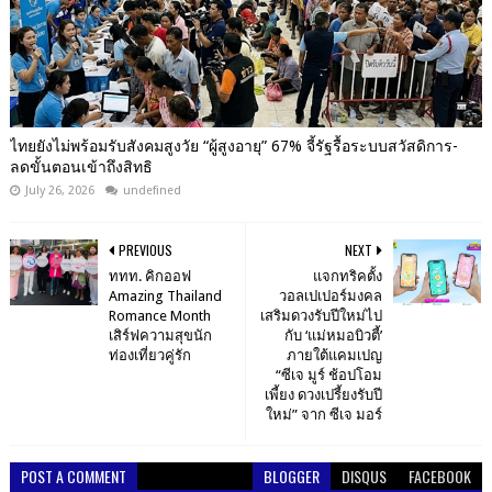
ไทยยังไม่พร้อมรับสังคมสูงวัย “ผู้สูงอายุ” 67% จี้รัฐรื้อระบบสวัสดิการ-
ลดขั้นตอนเข้าถึงสิทธิ
July 26, 2026
undefined
PREVIOUS
NEXT
ททท. คิกออฟ
แจกทริคตั้ง
Amazing Thailand
วอลเปเปอร์มงคล
Romance Month
เสริมดวงรับปีใหม่ไป
เสิร์ฟความสุขนัก
กับ ‘แม่หมอบิวตี้’
ท่องเที่ยวคู่รัก
ภายใต้แคมเปญ
“ซีเจ มูร์ ช้อปโอม
เพี้ยง ดวงเปรี้ยงรับปี
ใหม่” จาก ซีเจ มอร์
POST A COMMENT
BLOGGER
DISQUS
FACEBOOK