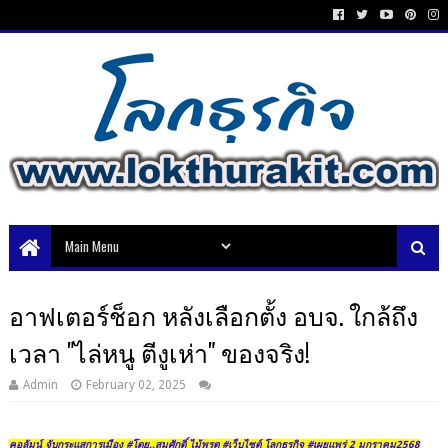
อาฟเตอร์ช็อก หลังเลือกตั้ง อบจ. ใกล้ถึง
เวลา "ไล่หนู ตีงูเห่า" ของจริง!
Admin
February 02, 2025
คอลัมน์ จับกระแสการเมือง #โดย..สมศักดิ์ ไม้พรต #เว็บไซต์ โลกธุรกิจ #เผยแพร่ 2 มกราคม2568