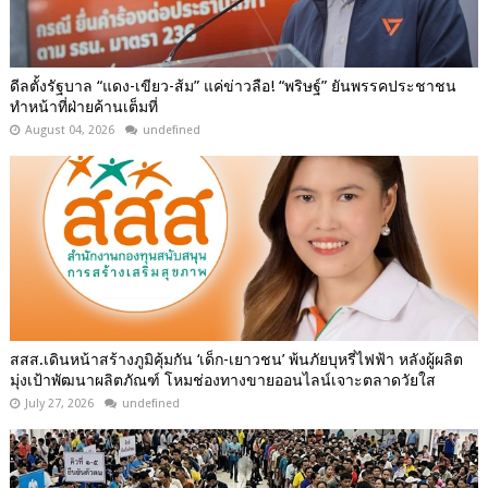
ดีลตั้งรัฐบาล “แดง-เขียว-ส้ม” แค่ข่าวลือ! “พริษฐ์” ยันพรรคประชาชน
ทำหน้าที่ฝ่ายค้านเต็มที่
August 04, 2026
undefined
สสส.เดินหน้าสร้างภูมิคุ้มกัน ‘เด็ก-เยาวชน’ พ้นภัยบุหรี่ไฟฟ้า หลังผู้ผลิต
มุ่งเป้าพัฒนาผลิตภัณฑ์ โหมช่องทางขายออนไลน์เจาะตลาดวัยใส
July 27, 2026
undefined