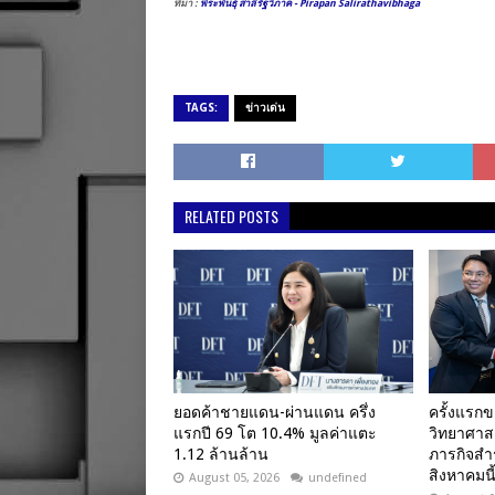
ที่มา :
พีระพันธุ์ สาลีรัฐวิภาค - Pirapan Salirathavibhaga
TAGS:
ข่าวเด่น
RELATED POSTS
ยอดค้าชายแดน-ผ่านแดน ครึ่ง
ครั้งแรกข
แรกปี 69 โต 10.4% มูลค่าแตะ
วิทยาศาส
1.12 ล้านล้าน
ภารกิจสำ
สิงหาคมนี
August 05, 2026
undefined