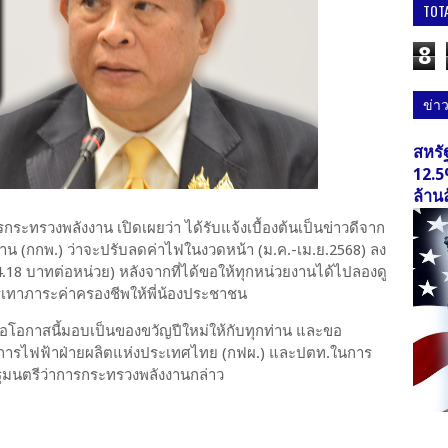
TOT
8
ข่า
สหรั
12.5
ล้าน
ารกระทรวงพลังงาน เปิดเผยว่า ได้รับแจ้งเบื้องต้นเป็นข่าวดีจาก
 (กกพ.) ว่าจะปรับลดค่าไฟในงวดหน้า (ม.ค.-เม.ย.2568) ลง
น 4.18 บาทต่อหน่วย) หลังจากที่ได้ขอให้ทุกหน่วยงานได้ไปลองดู
รรเทาภาระค่าครองชีพให้พี่น้องประชาชน
โอกาสนี้มอบเป็นของขวัญปีใหม่ให้กับทุกท่าน และขอ
ารไฟฟ้าฝ่ายผลิตแห่งประเทศไทย (กฟผ.) และปตท.ในการ
รัฐมนตรีว่าการกระทรวงพลังงานกล่าว